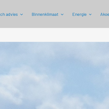
ch advies
Binnenklimaat
Energie
Akoe