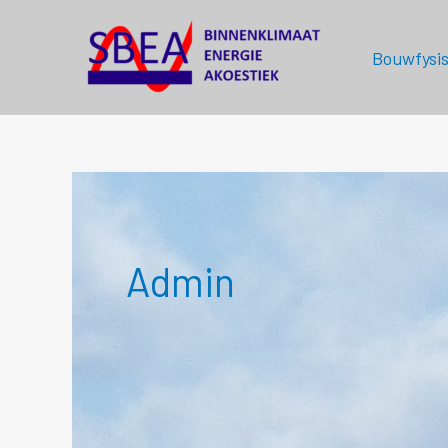
Ga
naar
Bouwfysis
de
inhoud
Admin