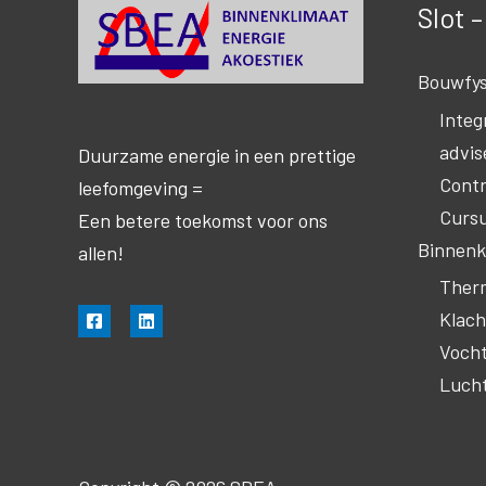
Slot 
Bouwfys
Integ
advis
Duurzame energie in een prettige
Contr
leefomgeving =
Curs
Een betere toekomst voor ons
Binnenk
allen!
Therm
Klac
Voch
Lucht