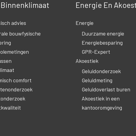
– Binnenklimaat
Energie En Akoes
isch advies
Energie
rale bouwfysische
Duurzame energie
ering
Energiebesparing
olemetingen
GPR-Expert
ussen
Akoestiek
limaat
Geluidonderzoek
isch comfort
Geluidmeting
htenonderzoek
Geluidoverlast buren
tonderzoek
Akoestiek in een
kwaliteit
kantooromgeving