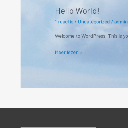
Hello World!
1 reactie
/
Uncategorized
/
admin
Welcome to WordPress. This is your
Hello
Meer lezen »
world!