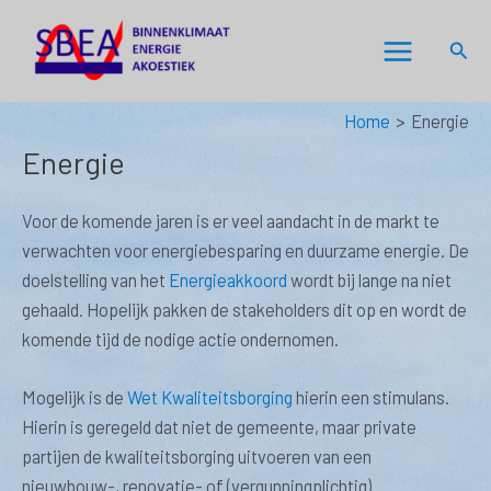
Ga
naar
Zoek
Main
de
inhoud
Menu
Home
Energie
Energie
Voor de komende jaren is er veel aandacht in de markt te
verwachten voor energiebesparing en duurzame energie. De
doelstelling van het
Energieakkoord
wordt bij lange na niet
gehaald. Hopelijk pakken de stakeholders dit op en wordt de
komende tijd de nodige actie ondernomen.
Mogelijk is de
Wet Kwaliteitsborging
hierin een stimulans.
Hierin is geregeld dat niet de gemeente, maar private
partijen de kwaliteitsborging uitvoeren van een
nieuwbouw-, renovatie- of (vergunningplichtig)