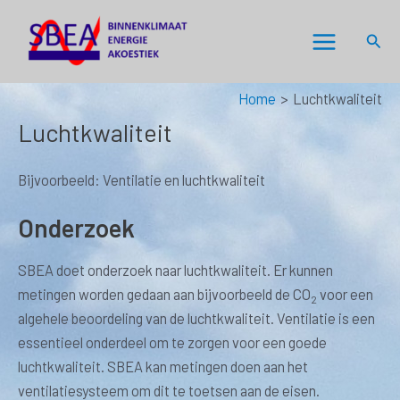
Ga
naar
Zoek
Main
de
inhoud
Menu
Home
Luchtkwaliteit
Luchtkwaliteit
Bijvoorbeeld: Ventilatie en luchtkwaliteit
Onderzoek
SBEA doet onderzoek naar luchtkwaliteit. Er kunnen
metingen worden gedaan aan bijvoorbeeld de CO
voor een
2
algehele beoordeling van de luchtkwaliteit. Ventilatie is een
essentieel onderdeel om te zorgen voor een goede
luchtkwaliteit. SBEA kan metingen doen aan het
ventilatiesysteem om dit te toetsen aan de eisen.